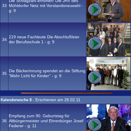
Die Schlagzahl erhöhen! Die JHV des
33
Mühldorfer Netz mit Vorstandsneuwahl -
g:
9
219 neue Fachleute Die Abschlußfeier
34
der Berufsschule 1 - g:
9
Die Bäckerinnung spendet an die Stiftung
35
"Mehr Licht für Kinder" - g:
9
- Erschienen am 26.02.11
Kalenderwoche 8
Empfang zum 90. Geburtstag für
36
Altbürgermeister und Ehrenbürger Josef
Federer - g:
11