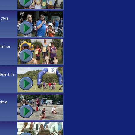
s 250
licher
iert ihr
iele