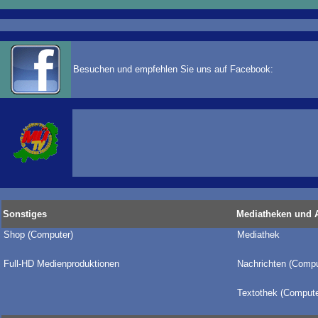
Besuchen und empfehlen Sie uns auf Facebook:
Sonstiges
Mediatheken und 
Shop (Computer)
Mediathek
Full-HD Medienproduktionen
Nachrichten (Compu
Textothek (Compute