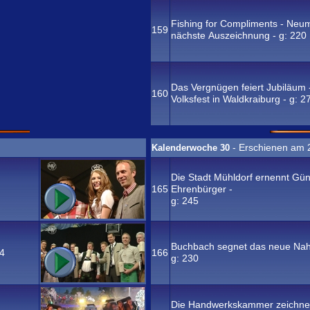
Fishing for Compliments - Neum
159
nächste Auszeichnung - g:
220
Das Vergnügen feiert Jubiläum 
160
Volksfest in Waldkraiburg - g:
2
- Erschienen am 
Kalenderwoche 30
Die Stadt Mühldorf ernennt Gü
165
Ehrenbürger -
g:
245
Buchbach segnet das neue Nah
4
166
g:
230
Die Handwerkskammer zeichnet 