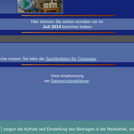
Hier können Sie sehen worüber wir im
Juli 201
4
berichtet haben
che nutzen Sie bitte die
Suchfunktion für Computer
.
Unter Anerkennung
der
Datenschutzerklärung
:
) zeigen die Aufrufe seit Einstellung des Beitrages in die Mediathek, nic