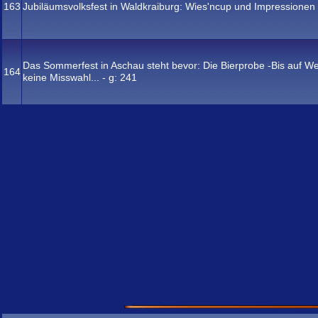
163
Jubiläumsvolksfest in Waldkraiburg: Wies'ncup und Impressionen 
Das Sommerfest in Aschau steht bevor: Die Bierprobe -Bis auf We
164
keine Misswahl... - g:
241