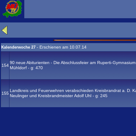
- Erschienen am 10.07.14
Kalenderwoche 27
90 neue Abiturienten - Die Abschlussfeier am Ruperti-Gymnasium
154
Mühldorf - g:
470
Landkreis und Feuerwehren verabschieden Kreisbrandrat a. D. Ka
155
Neulinger und Kreisbrandmeister Adolf Uhl - g:
245