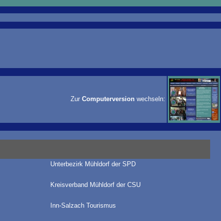
Zur
Computerversion
wechseln:
Unterbezirk Mühldorf der SPD
Kreisverband Mühldorf der CSU
Inn-Salzach Tourismus