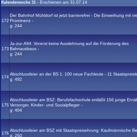
- Erschienen am 31.07.14
Kalenderwoche 31
Der Bahnhof Mühldorf ist jetzt barrierefrei - Die Einweihung mit vie
172
Prominenz -
g:
244
Ja-zur-A94: Vorerst keine Ausdehnung auf die Förderung des
173
Bahnausbaus -
g:
244
Abschlussfeier an der BS 1: 100 neue Fachleute - 11 Staatspreist
174
g:
492
Abschlussfeier am BSZ: Berufsfachschule entläßt 156 junge Ernä
175
Versorger, Kinder- und Sozialpfleger -
g:
404
Abschlussfeier am BSZ mit Staatspreisehrung: Kaufmännische Be
176
g:
250