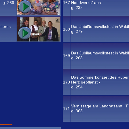
- g:
266
167
Handwerks" aus -
g:
232
iteres
Das Jubiläumsvolksfest in Wald
168
g:
279
Das Jubiläumsvolksfest in Wald
169
g:
268
Das Sommerkonzert des Rupert
170
Herz gepflanzt -
g:
254
Vernissage am Landratsamt: "Fa
171
g:
363