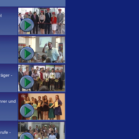
l
räger -
hrer und
rufe -