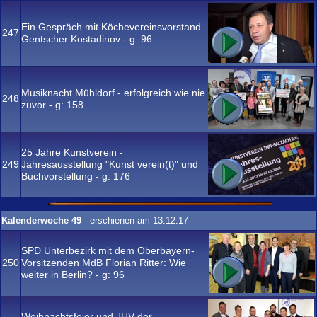
Ein Gespräch mit Köchevereinsvorstand
247
Gentscher Kostadinov - g:
96
Musiknacht Mühldorf - erfolgreich wie nie
248
zuvor - g:
158
25 Jahre Kunstverein -
249
Jahresausstellung "Kunst verein(t)" und
Buchvorstellung - g:
176
Kalenderwoche 49
- erschienen am 13.12.17
SPD Unterbezirk mit dem Oberbayern-
250
Vorsitzenden MdB Florian Ritter: Wie
weiter in Berlin? - g:
96
Weihnachtsfeier und JHV der