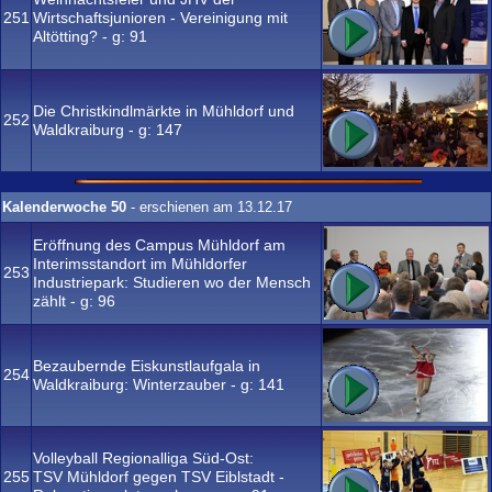
251
Wirtschaftsjunioren - Vereinigung mit
Altötting? - g:
91
Die Christkindlmärkte in Mühldorf und
252
Waldkraiburg - g:
147
Kalenderwoche 50
- erschienen am 13.12.17
Eröffnung des Campus Mühldorf am
Interimsstandort im Mühldorfer
253
Industriepark: Studieren wo der Mensch
zählt - g:
96
Bezaubernde Eiskunstlaufgala in
254
Waldkraiburg: Winterzauber - g:
141
Volleyball Regionalliga Süd-Ost:
255
TSV Mühldorf gegen TSV Eiblstadt -