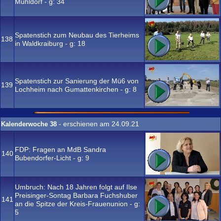
Mühldorf - g:
34
Spatenstich zum Neubau des Tierheims
138
in Waldkraiburg - g:
18
Spatenstich zur Sanierung der Mü6 von
139
Lochheim nach Gumattenkirchen - g:
8
- erschienen am 24.09.21
Kalenderwoche 38
FDP: Fragen an MdB Sandra
140
Bubendorfer-Licht - g:
9
Umbruch: Nach 18 Jahren folgt auf Ilse
Preisinger-Sontag Barbara Fuchshuber
141
an die Spitze der Kreis-Frauenunion - g:
5