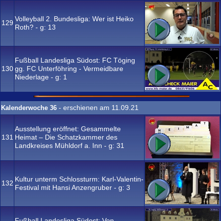
Volleyball 2. Bundesliga: Wer ist Heiko
129
Roth? - g:
13
Fußball Landesliga Südost: FC Töging
130
gg. FC Unterföhring - Vermeidbare
Niederlage - g:
1
- erschienen am 11.09.21
Kalenderwoche 36
Ausstellung eröffnet: Gesammelte
131
Heimat – Die Schatzkammer des
Landkreises Mühldorf a. Inn - g:
31
Kultur unterm Schlossturm: Karl-Valentin-
132
Festival mit Hansi Anzengruber - g:
3
Fußball Landesliga Südost: Von