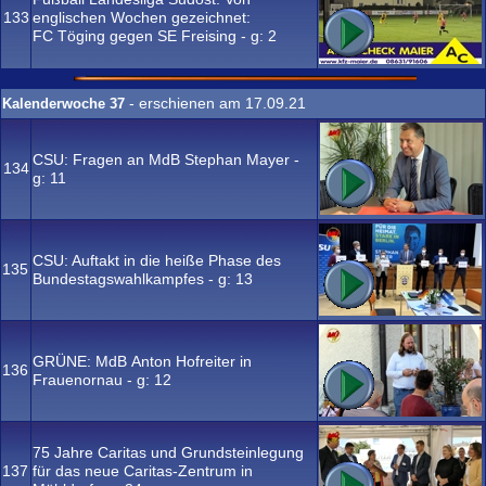
133
englischen Wochen gezeichnet:
FC Töging gegen SE Freising - g:
2
- erschienen am 17.09.21
Kalenderwoche 37
CSU: Fragen an MdB Stephan Mayer -
134
g:
11
CSU: Auftakt in die heiße Phase des
135
Bundestagswahlkampfes - g:
13
GRÜNE: MdB Anton Hofreiter in
136
Frauenornau - g:
12
75 Jahre Caritas und Grundsteinlegung
137
für das neue Caritas-Zentrum in