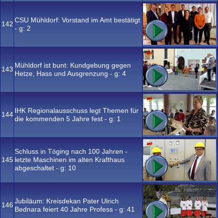
CSU Mühldorf: Vorstand im Amt bestätigt
142
- g:
2
Mühldorf ist bunt: Kundgebung gegen
143
Hetze, Hass und Ausgrenzung - g:
4
IHK Regionalausschuss legt Themen für
144
die kommenden 5 Jahre fest - g:
1
Schluss in Töging nach 100 Jahren -
145
letzte Maschinen im alten Krafthaus
abgeschaltet - g:
10
Jubiläum: Kreisdekan Pater Ulrich
146
Bednara feiert 40 Jahre Profess - g:
41