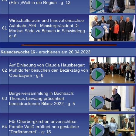
(Film-)Welt in die Region - g:
12
Wirtschaftsraum und Innovationsachse
Autobahn A94 - Ministerpräsident Dr.
61
Markus Söde zu Besuch in Schwindegg -
g:
6
- erschienen am 26.04.2023
Kalenderwoche 16
Auf Einladung von Claudia Hausberger:
62
Mühldorfer besuchen den Bezirkstag von
Oberbayern - g:
8
Bürgerversammlung in Buchbach:
63
Thomas Einwang präsentiert
beeindruckende Bilanz 2022 - g:
5
Für Oberbergkirchen unverzichtbar:
64
Familie Weiß eröffnet neu gestaltete
"Dorfkrämerei" - g:
15