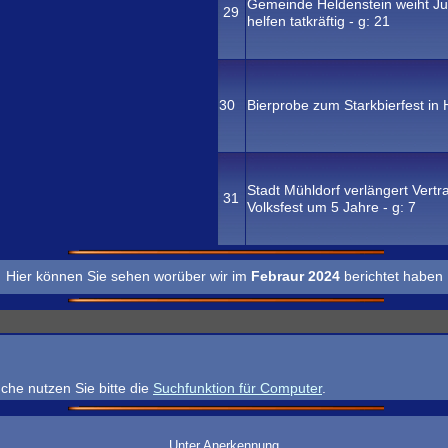
Gemeinde Heldenstein weiht Ju
29
helfen tatkräftig - g:
21
30
Bierprobe zum Starkbierfest in 
Stadt Mühldorf verlängert Vertr
31
Volksfest um 5 Jahre - g:
7
Hier können Sie sehen worüber wir im
Febraur 2024
berichtet haben
che nutzen Sie bitte die
Suchfunktion für Computer
.
Unter Anerkennung