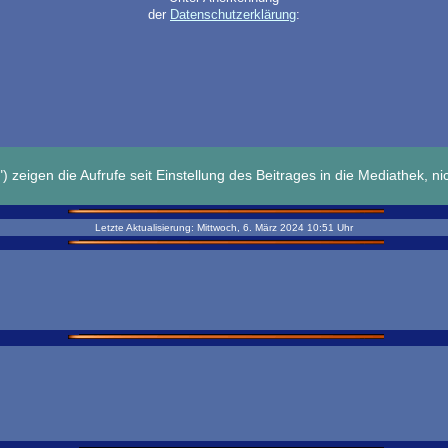
der
Datenschutzerklärung
:
) zeigen die Aufrufe seit Einstellung des Beitrages in die Mediathek, nic
Letzte Aktualisierung:
Mittwoch, 6. März 2024
10:51
Uhr