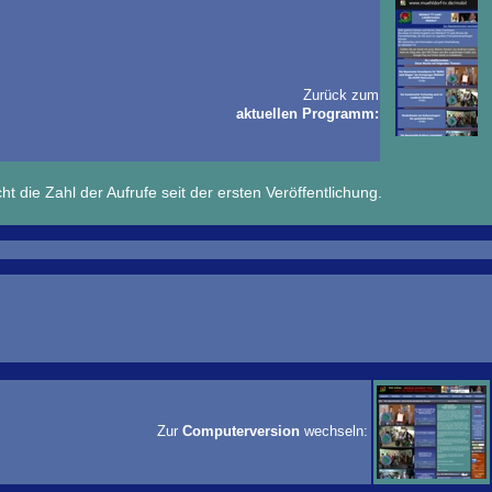
Zurück zum
aktuellen Programm:
ht die Zahl der Aufrufe seit der ersten Veröffentlichung.
Zur
Computerversion
wechseln: