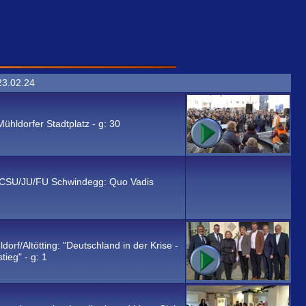
23.02.24
hldorfer Stadtplatz - g:
30
n CSU/JU/FU Schwindegg: Quo Vadis
rf/Altötting: "Deutschland in der Krise -
tieg" - g:
1