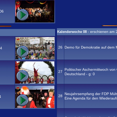
06
- erschienen am 
Kalenderwoche 08
26
Demo für Demokratie auf dem Mü
4
Politischer Aschermittwoch vo
27
Deutschland - g:
0
Neujahrsempfang der FDP Mühldo
28
4
Eine Agenda für den Wiederaufs