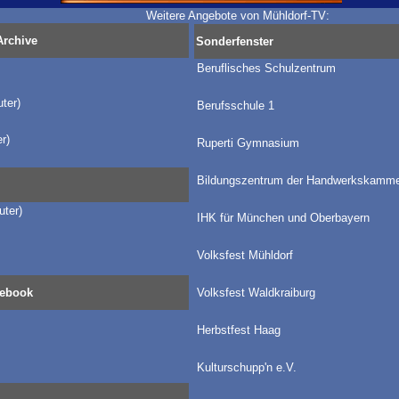
Weitere Angebote von Mühldorf-TV:
Archive
Sonderfenster
Beruflisches Schulzentrum
ter)
Berufsschule 1
r)
Ruperti Gymnasium
Bildungszentrum der Handwerkskamme
ter)
IHK für München und Oberbayern
Volksfest Mühldorf
cebook
Volksfest Waldkraiburg
Herbstfest Haag
Kulturschupp'n e.V.