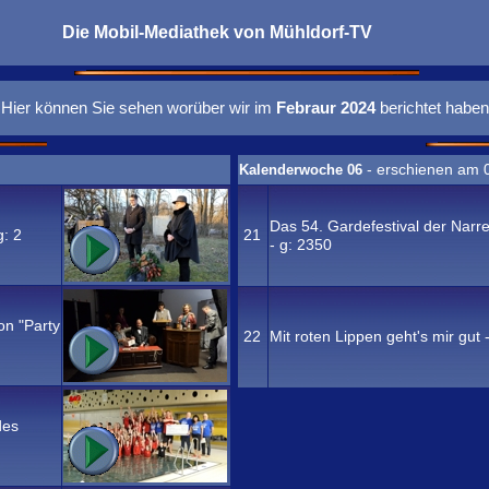
Die Mobil-Mediathek von
Mühldorf-TV
Hier können Sie sehen worüber wir im
Febraur 2024
berichtet haben
- erschienen am 
Kalenderwoche 06
Das 54. Gardefestival der Narren
g:
2
21
- g:
2350
on "Party
22
Mit roten Lippen geht's mir gut
des