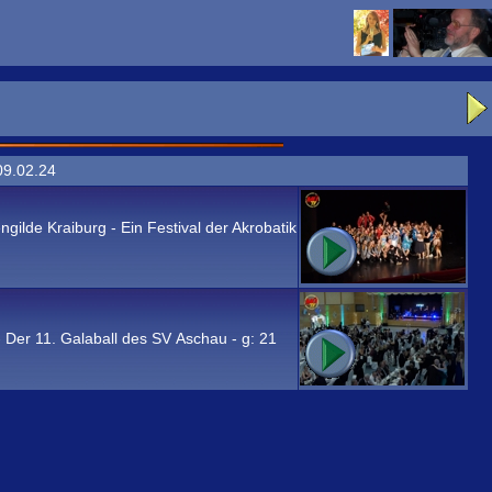
09.02.24
gilde Kraiburg - Ein Festival der Akrobatik
 - Der 11. Galaball des SV Aschau - g:
21